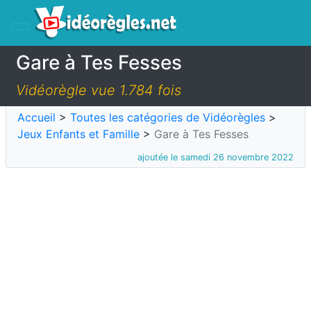
Gare à Tes Fesses
Vidéorègle vue 1.784 fois
Accueil
>
Toutes les catégories de Vidéorègles
>
Jeux Enfants et Famille
>
Gare à Tes Fesses
ajoutée le samedi 26 novembre 2022