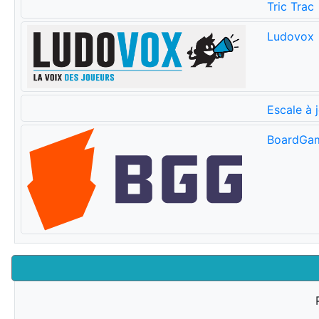
Tric Trac
Ludovox
Escale à 
BoardGa