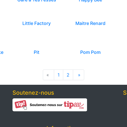
Little Factory
Maitre Renard
ke
Pit
Pom Pom
«
1
2
»
Soutenez-nous
S