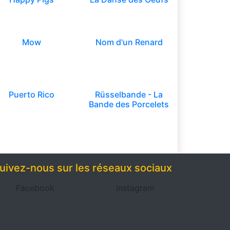
Mow
Nom d'un Renard
Puerto Rico
Rüsselbande - La
Bande des Porcelets
uivez-nous sur les réseaux sociaux
Facebook
Instagram