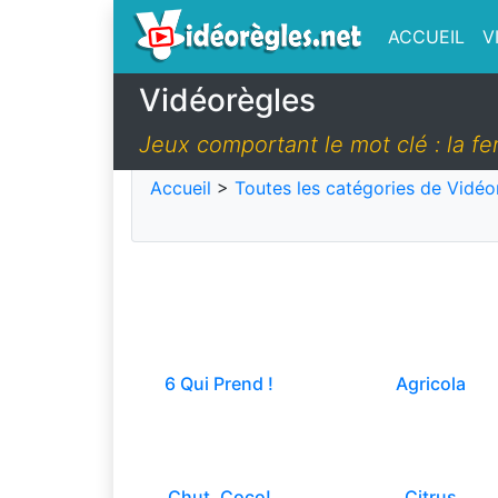
ACCUEIL
V
Vidéorègles
Jeux comportant le mot clé : la f
Accueil
>
Toutes les catégories de Vidéo
6 Qui Prend !
Agricola
Chut, Coco!
Citrus