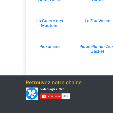
La Guerre des
Le Fou Volant
Moutons
Pickomino
Pique Plume (Zic
Zacke)
Retrouvez notre chaîne