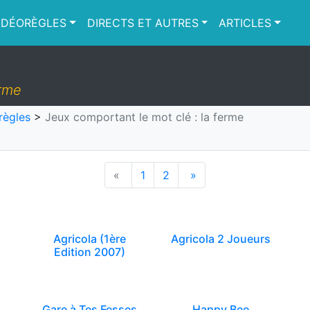
IDÉORÈGLES
DIRECTS ET AUTRES
ARTICLES
erme
règles
>
Jeux comportant le mot clé : la ferme
«
1
2
»
Agricola (1ère
Agricola 2 Joueurs
Edition 2007)
Gare à Tes Fesses
Happy Bee