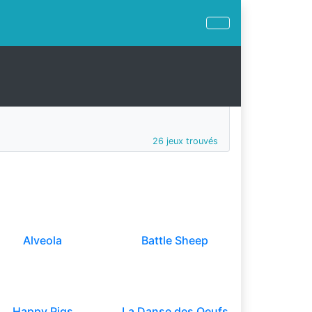
26 jeux trouvés
Alveola
Battle Sheep
Happy Pigs
La Danse des Oeufs