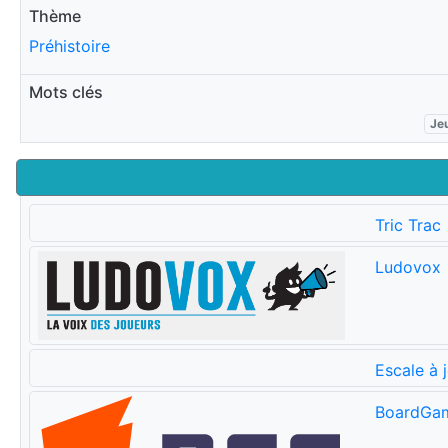
Thème
Préhistoire
Mots clés
Jeu
Tric Trac
Ludovox
Escale à 
BoardGa