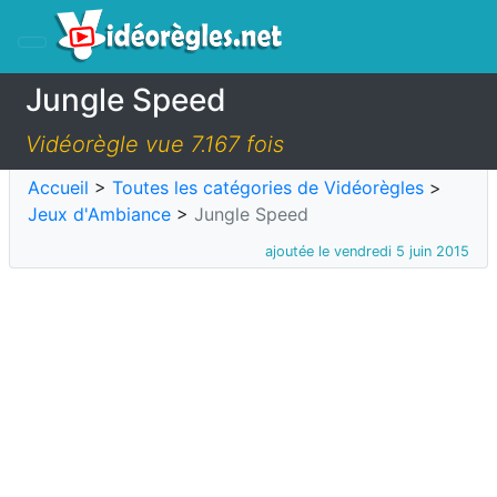
Jungle Speed
Vidéorègle vue 7.167 fois
Accueil
>
Toutes les catégories de Vidéorègles
>
Jeux d'Ambiance
>
Jungle Speed
ajoutée le vendredi 5 juin 2015