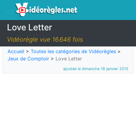
Love Letter
Vidéorègle vue 16.646 fois
Accueil
>
Toutes les catégories de Vidéorègles
>
Jeux de Comptoir
>
Love Letter
ajoutée le dimanche 18 janvier 2015