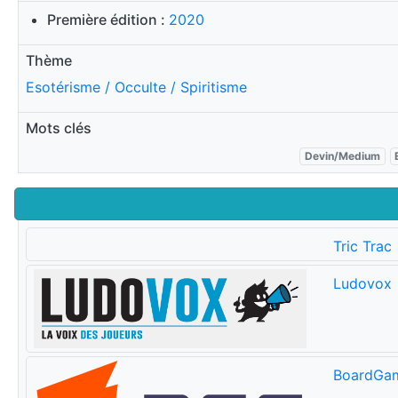
Première édition :
2020
Thème
Esotérisme / Occulte / Spiritisme
Mots clés
Devin/Medium
Tric Trac
Ludovox
BoardGa