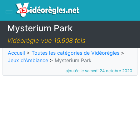
Mysterium Park
Vidéorègle vue 15.908 fois
Accueil
>
Toutes les catégories de Vidéorègles
>
Jeux d'Ambiance
>
Mysterium Park
ajoutée le samedi 24 octobre 2020