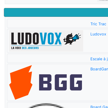
Tric Trac
Ludovox
Escale à 
BoardGa
Board Ga