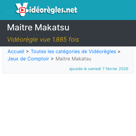
Maitre Makatsu
Vidéorègle vue 1.885 fois
Accueil
>
Toutes les catégories de Vidéorègles
>
Jeux de Comptoir
>
Maitre Makatsu
ajoutée le samedi 7 février 2026