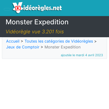
Monster Expedition
Vidéorègle vue 3.201 fois
Accueil
>
Toutes les catégories de Vidéorègles
>
Jeux de Comptoir
>
Monster Expedition
ajoutée le mardi 4 avril 2023