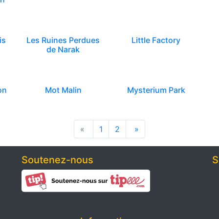
is
Les Ruines Perdues
Little Factory
de Narak
on
Mot Malin
Mysterium Park
«
1
2
»
Soutenez-nous
S