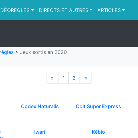
IDÉORÈGLES
DIRECTS ET AUTRES
ARTICLES
règles
>
Jeux sortis en 2020
«
1
2
»
Codex Naturalis
Colt Super Express
s
Iwari
Kéblo
on