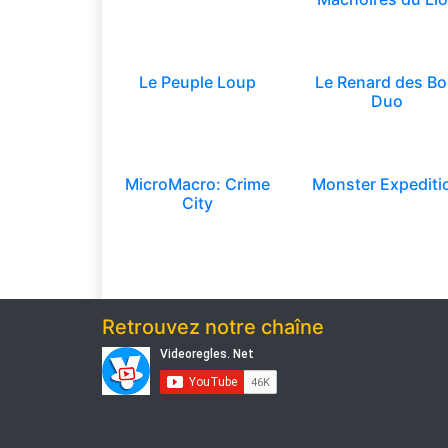
Le Peuple Loup
Le Renard des Bo
Duo
MicroMacro: Crime
Monster Expediti
City
Retrouvez notre chaîne