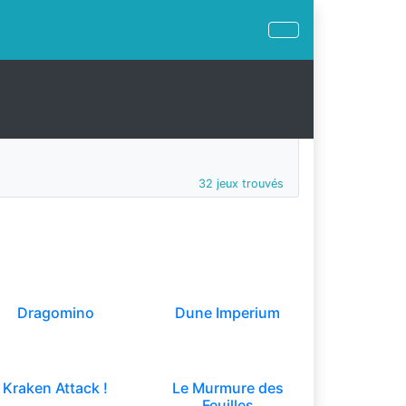
32 jeux trouvés
Dragomino
Dune Imperium
Kraken Attack !
Le Murmure des
Feuilles