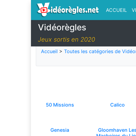
ACCUEIL
V
Vidéorègles
Jeux sortis en 2020
Accueil
>
Toutes les catégories de Vidéo
50 Missions
Calico
Genesia
Gloomhaven Le
Machoires du Li