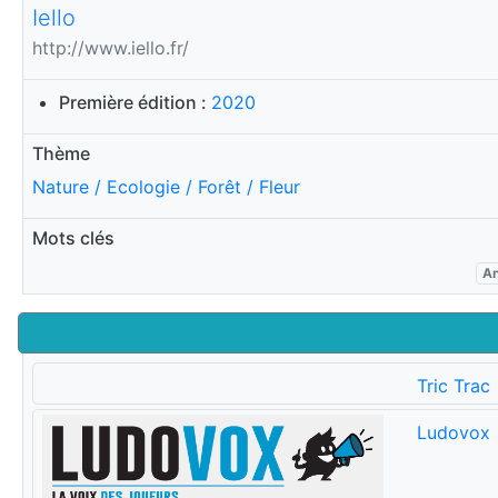
Iello
http://www.iello.fr/
Première édition :
2020
Thème
Nature / Ecologie / Forêt / Fleur
Mots clés
A
Tric Trac
Ludovox