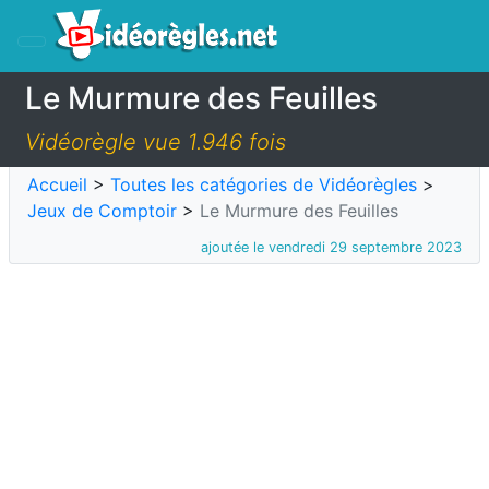
Le Murmure des Feuilles
Vidéorègle vue 1.946 fois
Accueil
>
Toutes les catégories de Vidéorègles
>
Jeux de Comptoir
>
Le Murmure des Feuilles
ajoutée le vendredi 29 septembre 2023