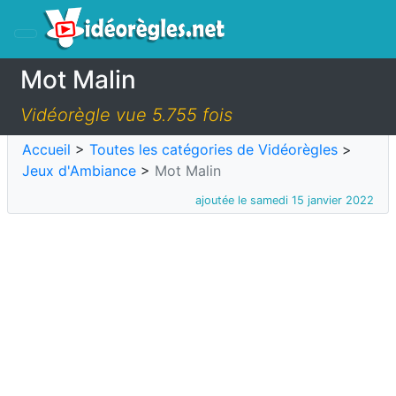
Mot Malin
Vidéorègle vue 5.755 fois
Accueil
>
Toutes les catégories de Vidéorègles
>
Jeux d'Ambiance
>
Mot Malin
ajoutée le samedi 15 janvier 2022