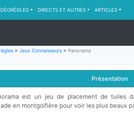
IDÉORÈGLES
DIRECTS ET AUTRES
ARTICLES
règles
>
Jeux Connaisseurs
>
Panorama
Présentation
norama est un jeu de placement de tuiles da
lade en montgolfière pour voir les plus beaux 