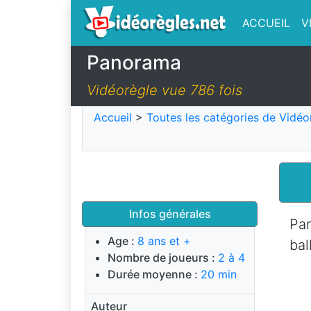
ACCUEIL
V
Panorama
Vidéorègle vue 786 fois
Accueil
>
Toutes les catégories de Vidéo
Infos générales
Pa
Age :
8 ans et +
bal
Nombre de joueurs :
2 à 4
Durée moyenne :
20 min
Auteur