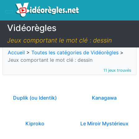
Vidéorègles
Jeux comportant le mot clé : dessin
Accueil
>
Toutes les catégories de Vidéorègles
>
Jeux comportant le mot clé : dessin
11 jeux trouvés
Duplik (ou Identik)
Kanagawa
Kiproko
Le Miroir Mystérieux