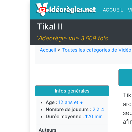
ACCUEIL
V
Tikal II
Vidéorègle vue 3.669 fois
Accueil
>
Toutes les catégories de Vidéo
Infos générales
Tik
Age :
12 ans et +
arc
Nombre de joueurs :
2 à 4
sec
Durée moyenne :
120 min
afi
Auteurs