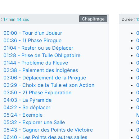
Chapitrage
 :
17 min 44 sec
Durée :
1
00:00
- Tour d'un Joueur
0
00:36
- 1) Phase Pirogue
0
01:04
- Rester ou se Déplacer
0
01:28
- Prise de Tuile Obligatoire
0
01:44
- Problème du Fleuve
0
02:38
- Paiement des Indigènes
0
03:06
- Déplacement de la Pirogue
0
03:29
- Choix de la Tuile et son Action
0
03:50
- 2) Phase Exploration
0
04:03
- La Pyramide
0
04:22
- Se déplacer
0
05:24
- Exemple
05:32
- Explorer une Salle
0
05:43
- Gagner des Points de Victoire
0
06:40
- Les Points des autres salles
0