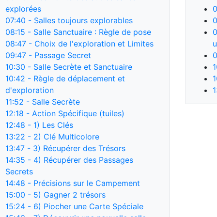
explorées
0
07:40
- Salles toujours explorables
0
08:15
- Salle Sanctuaire : Règle de pose
0
08:47
- Choix de l'exploration et Limites
u
09:47
- Passage Secret
0
10:30
- Salle Secrète et Sanctuaire
1
10:42
- Règle de déplacement et
1
d'exploration
1
11:52
- Salle Secrète
12:18
- Action Spécifique (tuiles)
12:48
- 1) Les Clés
13:22
- 2) Clé Multicolore
13:47
- 3) Récupérer des Trésors
14:35
- 4) Récupérer des Passages
Secrets
14:48
- Précisions sur le Campement
15:00
- 5) Gagner 2 trésors
15:24
- 6) Piocher une Carte Spéciale