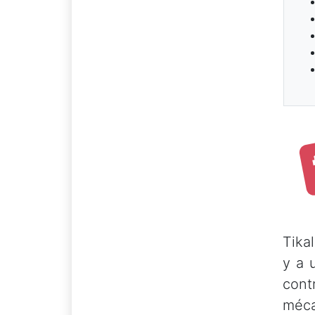
Tika
y a 
cont
méca