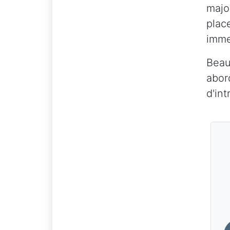
majo
plac
immer
Beau
abor
d'int