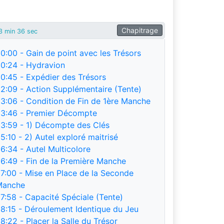
Chapitrage
3 min 36 sec
0:00
- Gain de point avec les Trésors
0:24
- Hydravion
0:45
- Expédier des Trésors
2:09
- Action Supplémentaire (Tente)
3:06
- Condition de Fin de 1ère Manche
3:46
- Premier Décompte
3:59
- 1) Décompte des Clés
5:10
- 2) Autel exploré maitrisé
6:34
- Autel Multicolore
6:49
- Fin de la Première Manche
7:00
- Mise en Place de la Seconde
Manche
7:58
- Capacité Spéciale (Tente)
8:15
- Déroulement Identique du Jeu
8:22
- Placer la Salle du Trésor