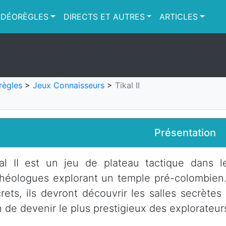
IDÉORÈGLES
DIRECTS ET AUTRES
ARTICLES
règles
>
Jeux Connaisseurs
>
Tikal II
Présentation
al II est un jeu de plateau tactique dans l
héologues explorant un temple pré-colombien. 
rets, ils devront découvrir les salles secrète
n de devenir le plus prestigieux des explorateur