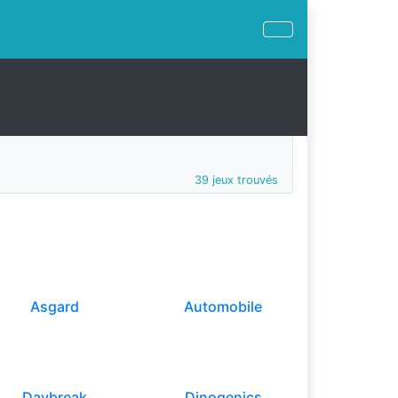
39 jeux trouvés
Asgard
Automobile
Daybreak
Dinogenics