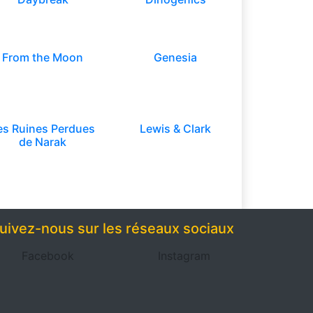
From the Moon
Genesia
es Ruines Perdues
Lewis & Clark
de Narak
uivez-nous sur les réseaux sociaux
Facebook
Instagram