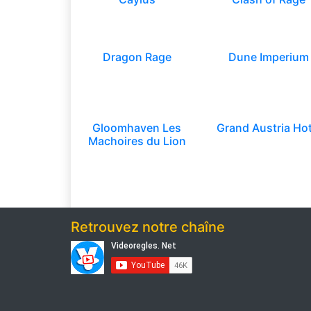
Dragon Rage
Dune Imperium
Gloomhaven Les
Grand Austria Hot
Machoires du Lion
Retrouvez notre chaîne