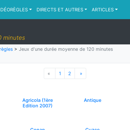
IDÉORÈGLES
DIRECTS ET AUTRES
ARTICLES
0 minutes
règles
>
Jeux d'une durée moyenne de 120 minutes
«
1
2
»
Agricola (1ère
Antique
Edition 2007)
Conan
Cuzco