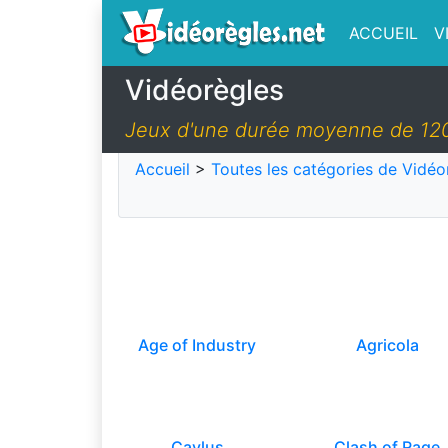
ACCUEIL
V
Vidéorègles
Jeux d'une durée moyenne de 12
Accueil
>
Toutes les catégories de Vidéo
Age of Industry
Agricola
Caylus
Clash of Rage