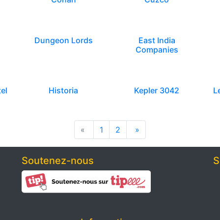
Dungeon Lords
East India
Companies
el
Historia
Kepler 3042
L
«
1
2
»
Soutenez-nous
S