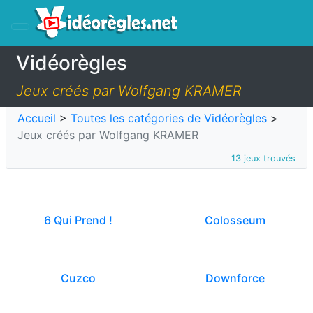
Vidéorègles
Jeux créés par Wolfgang KRAMER
Accueil
>
Toutes les catégories de Vidéorègles
>
Jeux créés par Wolfgang KRAMER
13 jeux trouvés
6 Qui Prend !
Colosseum
Cuzco
Downforce