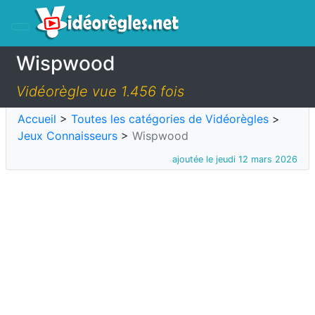
Wispwood
Vidéorègle vue 1.456 fois
Accueil
>
Toutes les catégories de Vidéorègles
>
Jeux Connaisseurs
>
Wispwood
ajoutée le jeudi 12 mars 2026