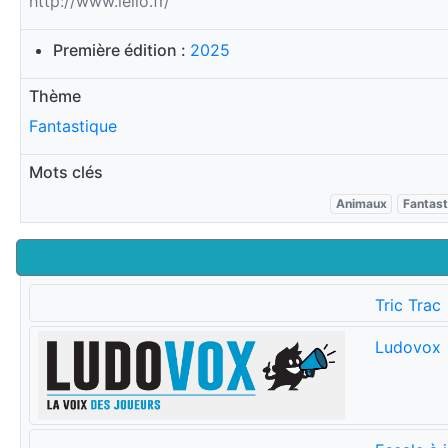
http://www.iello.fr/
Première édition :
2025
Thème
Fantastique
Mots clés
Animaux
Fantast
Tric Trac
Ludovox