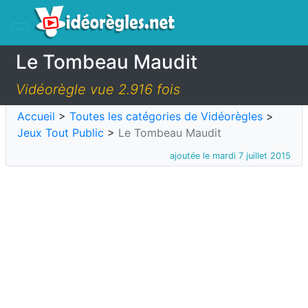
Le Tombeau Maudit
Vidéorègle vue 2.916 fois
Accueil
>
Toutes les catégories de Vidéorègles
>
Jeux Tout Public
>
Le Tombeau Maudit
ajoutée le mardi 7 juillet 2015