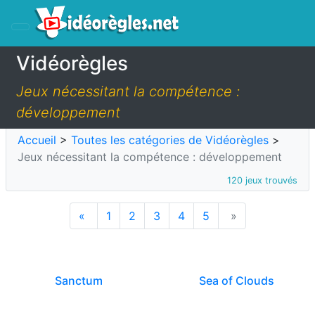
Vidéorègles
Jeux nécessitant la compétence :
développement
Accueil
>
Toutes les catégories de Vidéorègles
>
Jeux nécessitant la compétence : développement
120 jeux trouvés
«
1
2
3
4
5
»
Sanctum
Sea of Clouds