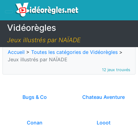
Vidéorègles
Jeux illustrés par NAÏADE
Accueil
>
Toutes les catégories de Vidéorègles
>
Jeux illustrés par NAÏADE
12 jeux trouvés
Bugs & Co
Chateau Aventure
Conan
Looot