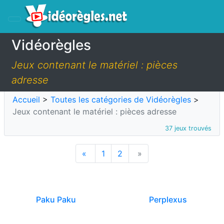
Vidéorègles
Jeux contenant le matériel : pièces
adresse
Accueil
>
Toutes les catégories de Vidéorègles
>
Jeux contenant le matériel : pièces adresse
37 jeux trouvés
«
1
2
»
Paku Paku
Perplexus