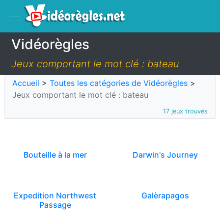
Vidéorègles
Jeux comportant le mot clé : bateau
Accueil
>
Toutes les catégories de Vidéorègles
>
Jeux comportant le mot clé : bateau
17 jeux trouvés
Bouteille à la mer
Darwin's Journey
Expedition Northwest
Galèrapagos
Passage