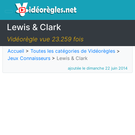
Lewis & Clark
Vidéorègle vue 23.259 fois
Accueil
>
Toutes les catégories de Vidéorègles
>
Jeux Connaisseurs
>
Lewis & Clark
ajoutée le dimanche 22 juin 2014