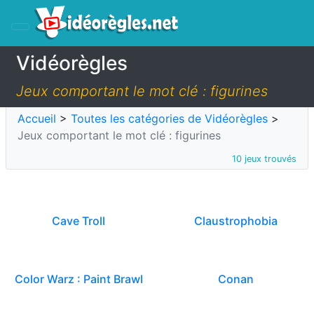
Vidéorègles
Jeux comportant le mot clé : figurines
Accueil
>
Toutes les catégories de Vidéorègles
>
Jeux comportant le mot clé : figurines
10 jeux trouvés
Cave Troll
Claustrophobia
Color Warz : Paint Brawl
Conan