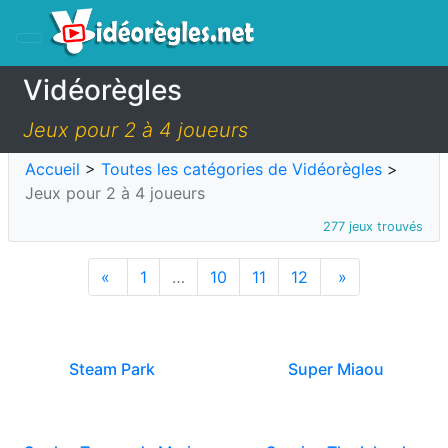
Vidéorègles
Jeux pour 2 à 4 joueurs
Accueil
>
Toutes les catégories de Vidéorègles
>
Jeux pour 2 à 4 joueurs
277 jeux trouvés
«
1
…
10
11
12
»
Steam Park
Super Miaou