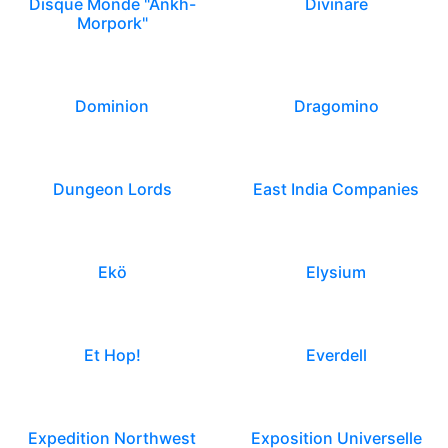
Disque Monde "Ankh-
Divinare
Morpork"
Dominion
Dragomino
Dungeon Lords
East India Companies
Ekö
Elysium
Et Hop!
Everdell
Expedition Northwest
Exposition Universelle