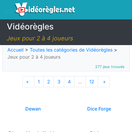
Vidéorègles
Jeux pour 2 à 4 joueurs
Accueil
>
Toutes les catégories de Vidéorègles
>
Jeux pour 2 à 4 joueurs
277 jeux trouvés
«
1
2
3
4
…
12
»
Dewan
Dice Forge