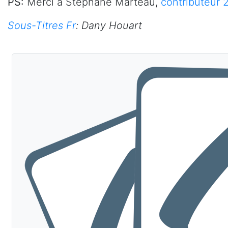
PS:
Merci à Stéphane Marteau,
contributeur 
Sous-Titres Fr
:
Dany Houart