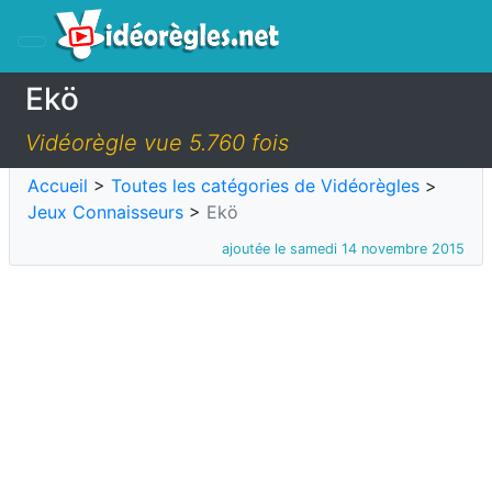
Ekö
Vidéorègle vue 5.760 fois
Accueil
>
Toutes les catégories de Vidéorègles
>
Jeux Connaisseurs
>
Ekö
ajoutée le samedi 14 novembre 2015