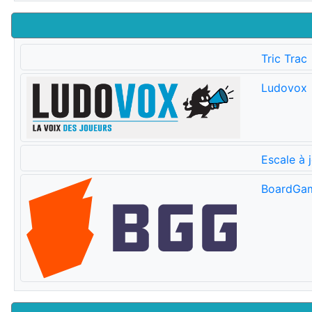
Tric Trac
Ludovox
Escale à 
BoardGa