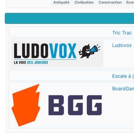
Antiquité
Civilisation
Construction
Eco
Tric Trac
Ludovox
Escale à 
BoardGa