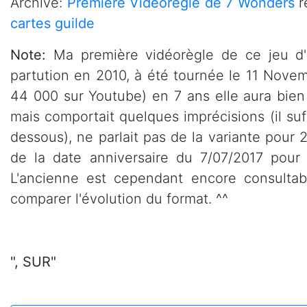
Archive:
Première Vidéorègle de 7 Wonders
r
cartes guilde
Note:
Ma première vidéorègle de ce jeu d'e
partution en 2010, à été tournée le 11 Nove
44 000 sur Youtube) en 7 ans elle aura bien
mais comportait quelques imprécisions (il su
dessous), ne parlait pas de la variante pour 2
de la date anniversaire du 7/07/2017 pour f
L'ancienne est cependant encore consultab
comparer l'évolution du format. ^^
", SUR"