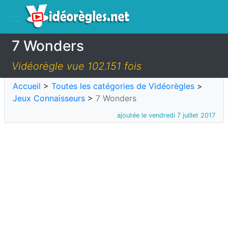
7 Wonders
Vidéorègle vue 102.151 fois
Accueil
>
Toutes les catégories de Vidéorègles
>
Jeux Connaisseurs
>
7 Wonders
ajoutée le vendredi 7 juillet 2017