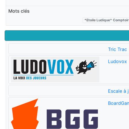
Mots clés
*Etoile Ludique* Comptoir
Tric Trac
Ludovox
Escale à 
BoardGa