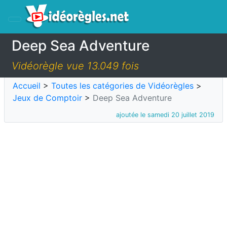
Deep Sea Adventure
Vidéorègle vue 13.049 fois
Accueil
>
Toutes les catégories de Vidéorègles
>
Jeux de Comptoir
>
Deep Sea Adventure
ajoutée le samedi 20 juillet 2019