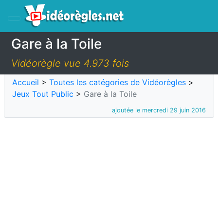
Gare à la Toile
Vidéorègle vue 4.973 fois
Accueil
>
Toutes les catégories de Vidéorègles
>
Jeux Tout Public
>
Gare à la Toile
ajoutée le mercredi 29 juin 2016