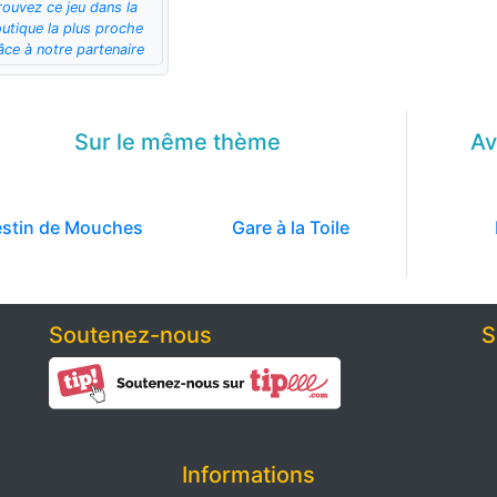
rouvez ce jeu dans la
utique la plus proche
âce à notre partenaire
Sur le même
thème
Av
estin de Mouches
Gare à la Toile
Soutenez-nous
S
Informations