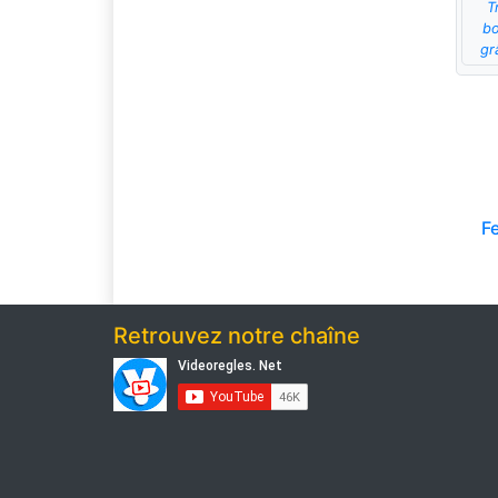
T
bo
gr
F
Retrouvez notre chaîne