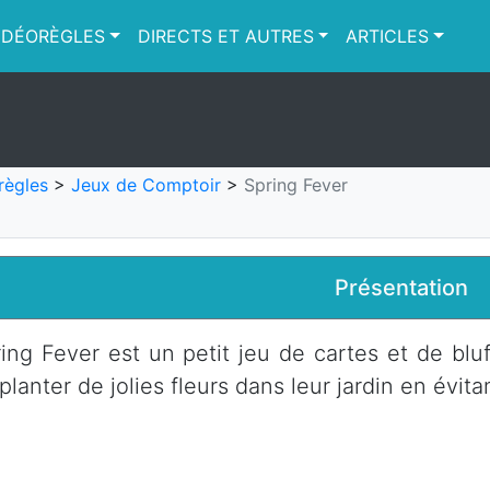
IDÉORÈGLES
DIRECTS ET AUTRES
ARTICLES
règles
>
Jeux de Comptoir
>
Spring Fever
Présentation
ing Fever est un petit jeu de cartes et de bluf
planter de jolies fleurs dans leur jardin en évita