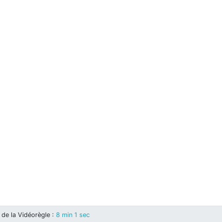
de la Vidéorègle
:
8 min 1 sec