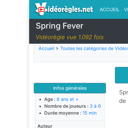
ACCUEIL
V
Spring Fever
Vidéorègle vue 1.092 fois
Accueil
>
Toutes les catégories de Vidéo
Infos générales
Spr
Age :
8 ans et +
de 
Nombre de joueurs :
3 à 6
Durée moyenne :
15 min
Auteur