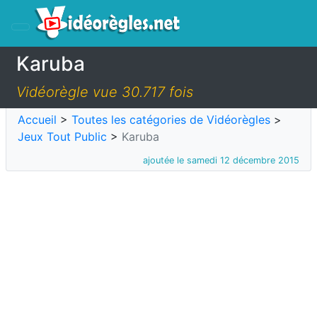
Karuba
Vidéorègle vue 30.717 fois
Accueil
>
Toutes les catégories de Vidéorègles
>
Jeux Tout Public
>
Karuba
ajoutée le samedi 12 décembre 2015