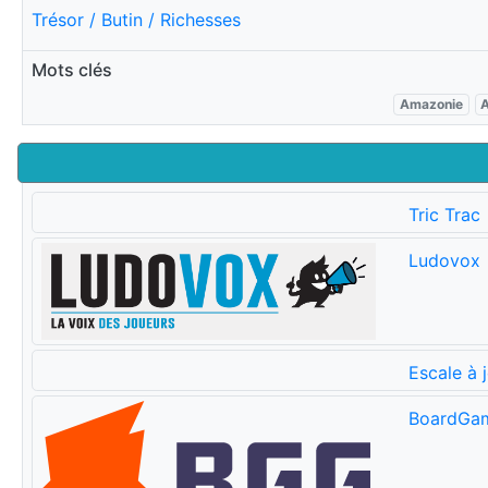
Trésor / Butin / Richesses
Mots clés
Amazonie
Tric Trac
Ludovox
Escale à 
BoardGa