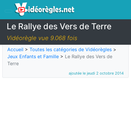
Le Rallye des Vers de Terre
Vidéorègle vue 9.068 fois
Accueil
>
Toutes les catégories de Vidéorègles
>
Jeux Enfants et Famille
>
Le Rallye des Vers de
Terre
ajoutée le jeudi 2 octobre 2014