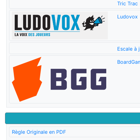
Tric Trac
Ludovox
Escale à 
BoardGa
Règle Originale en PDF