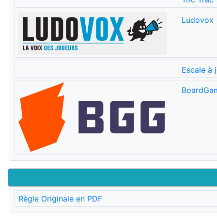
Ludovox
Escale à 
BoardGa
Règle Originale en PDF