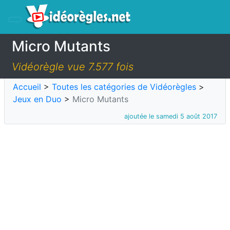
Micro Mutants
Vidéorègle vue 7.577 fois
Accueil
>
Toutes les catégories de Vidéorègles
>
Jeux en Duo
>
Micro Mutants
ajoutée le samedi 5 août 2017