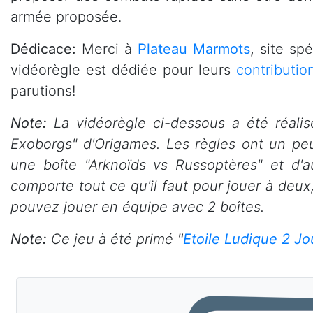
armée proposée.
Dédicace:
Merci à
Plateau Marmots
,
site spé
vidéorègle est dédiée pour leurs
contributio
parutions!
Note:
La vidéorègle ci-dessous a été réalis
Exoborgs" d'Origames. Les règles ont un peu
une boîte "Arknoïds vs Russoptères" et d'
comporte tout ce qu'il faut pour jouer à deux
pouvez jouer en équipe avec 2 boîtes.
Note:
Ce jeu à été primé
"
Etoile Ludique 2 J