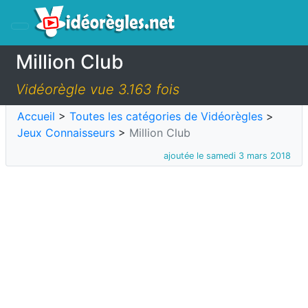
Million Club
Vidéorègle vue 3.163 fois
Accueil
>
Toutes les catégories de Vidéorègles
>
Jeux Connaisseurs
>
Million Club
ajoutée le samedi 3 mars 2018