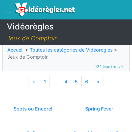
Vidéorègles
Jeux de Comptoir
Accueil
>
Toutes les catégories de Vidéorègles
>
Jeux de Comptoir
122 jeux trouvés
«
1
…
4
5
6
»
Spots ou Encore!
Spring Fever