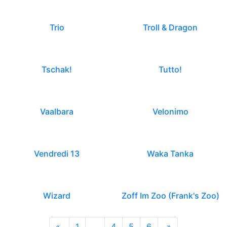
Trio
Troll & Dragon
Tschak!
Tutto!
Vaalbara
Velonimo
Vendredi 13
Waka Tanka
Wizard
Zoff Im Zoo (Frank's Zoo)
«
1
…
4
5
6
»