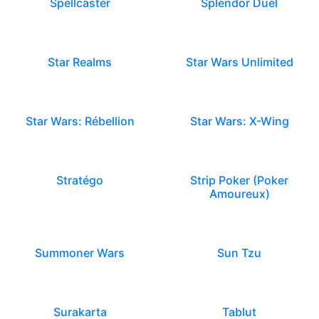
Spellcaster
Splendor Duel
Star Realms
Star Wars Unlimited
Star Wars: Rébellion
Star Wars: X-Wing
Stratégo
Strip Poker (Poker
Amoureux)
Summoner Wars
Sun Tzu
Surakarta
Tablut