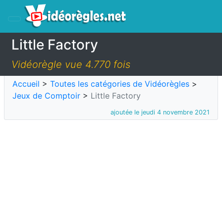
Little Factory
Vidéorègle vue 4.770 fois
Accueil
>
Toutes les catégories de Vidéorègles
>
Jeux de Comptoir
>
Little Factory
ajoutée le jeudi 4 novembre 2021