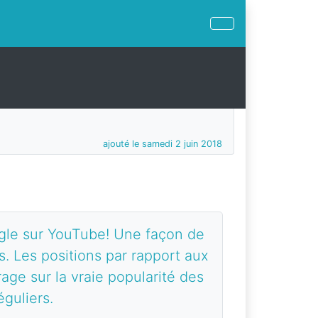
ajouté le samedi 2 juin 2018
gle sur YouTube! Une façon de
ps. Les positions par rapport aux
ge sur la vraie popularité des
guliers.