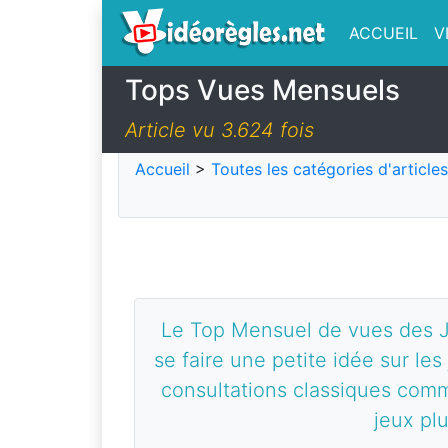
ACCUEIL
V
Tops Vues Mensuels
Article vu 3.624 fois
Accueil
>
Toutes les catégories d'articles
Le Top Mensuel de vues des J
se faire une petite idée sur les
consultations classiques comm
jeux pl