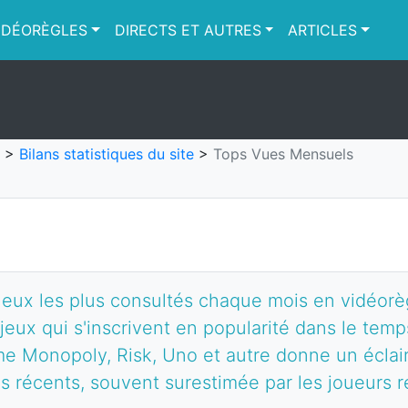
IDÉORÈGLES
DIRECTS ET AUTRES
ARTICLES
>
Bilans statistiques du site
>
Tops Vues Mensuels
eux les plus consultés chaque mois en vidéorè
 jeux qui s'inscrivent en popularité dans le tem
e Monopoly, Risk, Uno et autre donne un éclaira
us récents, souvent surestimée par les joueurs ré