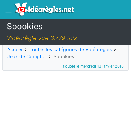
Spookies
Vidéorègle vue 3.779 fois
Accueil
>
Toutes les catégories de Vidéorègles
>
Jeux de Comptoir
>
Spookies
ajoutée le mercredi 13 janvier 2016