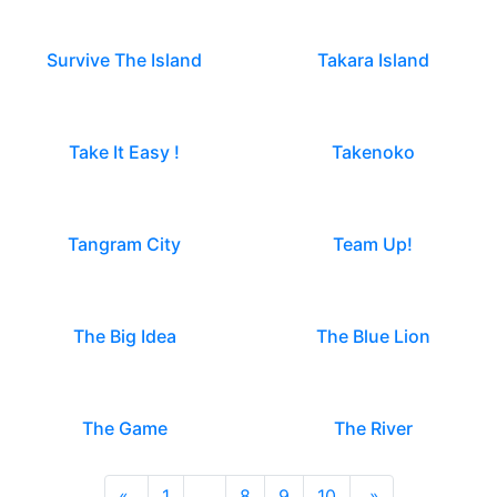
Survive The Island
Takara Island
Take It Easy !
Takenoko
Tangram City
Team Up!
The Big Idea
The Blue Lion
The Game
The River
«
1
…
8
9
10
»