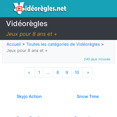
Vidéorègles
Jeux pour 8 ans et +
Accueil
>
Toutes les catégories de Vidéorègles
>
Jeux pour 8 ans et +
240 jeux trouvés
«
1
…
8
9
10
»
Skyjo Action
Snow Time