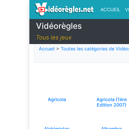
ACCUEIL
V
Vidéorègles
Tous les jeux
Accueil
>
Toutes les catégories de Vidéo
Agricola
Agricola (1ère
Edition 2007)
Alchimistes
Alhambra