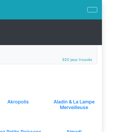
920 jeux trouvés
Akropolis
Aladin & La Lampe
Merveilleuse
lez Petits Poissons
Almadi