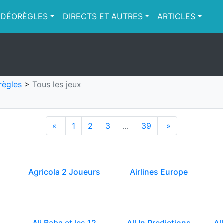
IDÉORÈGLES
DIRECTS ET AUTRES
ARTICLES
règles
>
Tous les jeux
«
1
2
3
…
39
»
Agricola 2 Joueurs
Airlines Europe
Ali Baba et les 12
All In Predictions
Al