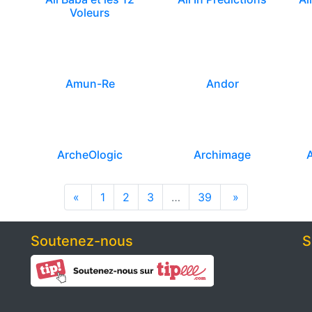
Voleurs
Amun-Re
Andor
ArcheOlogic
Archimage
A
«
1
2
3
…
39
»
Soutenez-nous
S