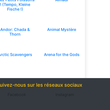
! (Tempo, Kleine
Fische !)
Andor: Chada &
Animal Mystère
Thorn
rctic Scavengers
Arena for the Gods
uivez-nous sur les réseaux sociaux
Facebook
Instagram