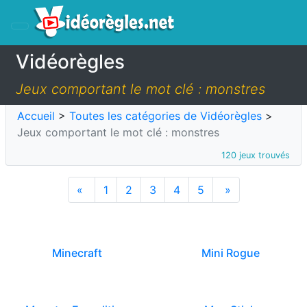
Vidéorègles
Jeux comportant le mot clé : monstres
Accueil
>
Toutes les catégories de Vidéorègles
>
Jeux comportant le mot clé : monstres
120 jeux trouvés
«
1
2
3
4
5
»
Minecraft
Mini Rogue