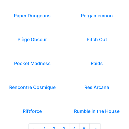
Paper Dungeons
Pergamemnon
Piège Obscur
Pitch Out
Pocket Madness
Raids
Rencontre Cosmique
Res Arcana
Riftforce
Rumble in the House
«
1
2
3
4
5
»