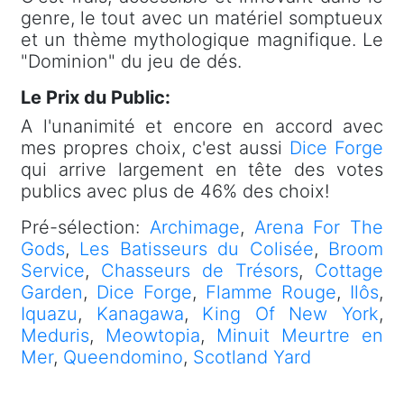
genre, le tout avec un matériel somptueux
et un thème mythologique magnifique. Le
"Dominion" du jeu de dés.
Le Prix du Public:
A l'unanimité et encore en accord avec
mes propres choix, c'est aussi
Dice Forge
qui arrive largement en tête des votes
publics avec plus de 46% des choix!
Pré-sélection:
Archimage
,
Arena For The
Gods
,
Les Batisseurs du Colisée
,
Broom
Service
,
Chasseurs de Trésors
,
Cottage
Garden
,
Dice Forge
,
Flamme Rouge
,
Ilôs
,
Iquazu
,
Kanagawa
,
King Of New York
,
Meduris
,
Meowtopia
,
Minuit Meurtre en
Mer
,
Queendomino
,
Scotland Yard