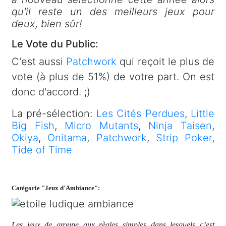
qu'il reste un des meilleurs jeux pour
deux, bien sûr!
Le Vote du Public:
C'est aussi
Patchwork
qui reçoit le plus de
vote (à plus de 51%) de votre part. On est
donc d'accord. ;)
La pré-sélection:
Les Cités Perdues
,
Little
Big Fish
,
Micro Mutants
,
Ninja Taisen
,
Okiya
,
Onitama
,
Patchwork
,
Strip Poker
,
Tide of Time
Catégorie "Jeux d'Ambiance":
Les jeux de groupe aux règles simples dans lesquels c’est