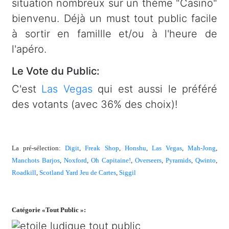
situation nombreux sur un thème "Casino"
bienvenu. Déjà un must tout public facile
à sortir en famillle et/ou à l'heure de
l'apéro.
Le Vote du Public:
C'est
Las Vegas
qui est aussi le préféré
des votants (avec 36% des choix)!
La pré-sélection:
Digit
,
Freak Shop
,
Honshu
,
Las Vegas
,
Mah-Jong
,
Manchots Barjos
,
Noxford
,
Oh Capitaine!
,
Overseers
,
Pyramids
,
Qwinto
,
Roadkill
,
Scotland Yard Jeu de Cartes
,
Siggil
Catégorie «Tout Public »: