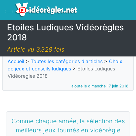
Etoiles Ludiques Vidéorègles
2018
Article vu 3.328 fois
Accueil
>
Toutes les catégories d'articles
>
Choix
de jeux et conseils ludiques
>
Etoiles Ludiques
Vidéorègles 2018
ajouté le dimanche 17 juin 2018
Comme chaque année, la sélection des
meilleurs jeux tournés en vidéorègle